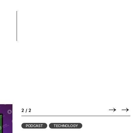
2
/
2
PODCAST
TECHNOLOGY