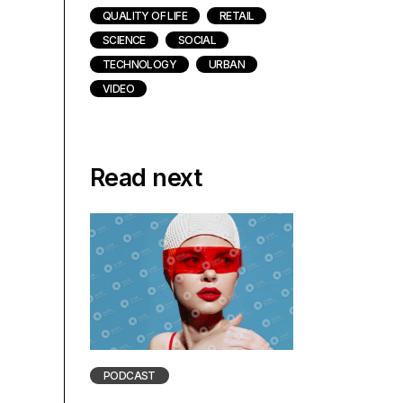
QUALITY OF LIFE
RETAIL
SCIENCE
SOCIAL
TECHNOLOGY
URBAN
VIDEO
Read next
PODCAST