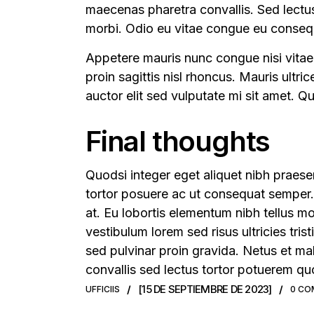
maecenas pharetra convallis. Sed lectu
morbi. Odio eu vitae congue eu conseq
Appetere mauris nunc congue nisi vitae 
proin sagittis nisl rhoncus. Mauris ultri
auctor elit sed vulputate mi sit amet. 
Final thoughts
Quodsi integer eget aliquet nibh praesen
tortor posuere ac ut consequat semper. C
at. Eu lobortis elementum nibh tellus m
vestibulum lorem sed risus ultricies tri
sed pulvinar proin gravida. Netus et m
convallis sed lectus tortor potuerem qu
[15 DE SEPTIEMBRE DE 2023]
UFFICIIS
0 CO