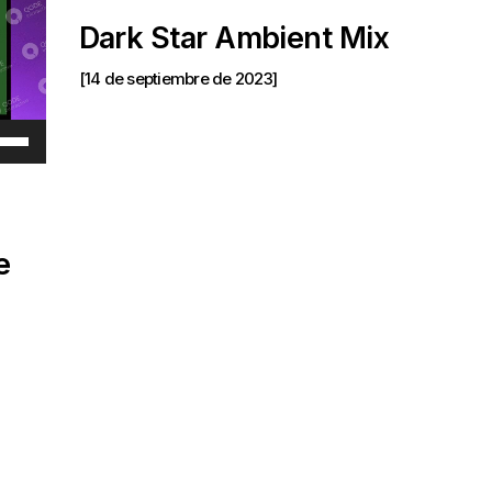
Dark Star Ambient Mix
[14 de septiembre de 2023]
liza
las
cha
e
iba/abajo
ra
mentar
minuir
lumen.