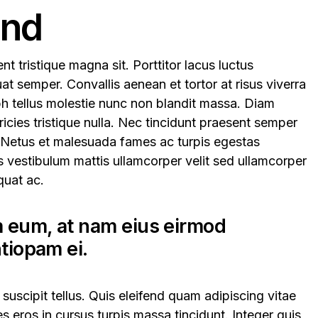
ind
t tristique magna sit. Porttitor lacus luctus
 semper. Convallis aenean et tortor at risus viverra
bh tellus molestie nunc non blandit massa. Diam
ricies tristique nulla. Nec tincidunt praesent semper
. Netus et malesuada fames ac turpis egestas
 vestibulum mattis ullamcorper velit sed ullamcorper
quat ac.
m eum, at nam eius eirmod
ntiopam ei.
suscipit tellus. Quis eleifend quam adipiscing vitae
ces eros in cursus turpis massa tincidunt. Integer quis