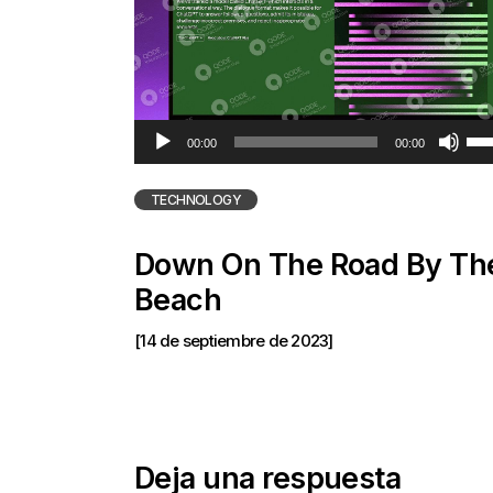
Reproductor
Uti
00:00
00:00
de
las
audio
tec
TECHNOLOGY
de
fle
Down On The Road By Th
arr
Beach
pa
[14 de septiembre de 2023]
au
o
dis
el
vo
Deja una respuesta