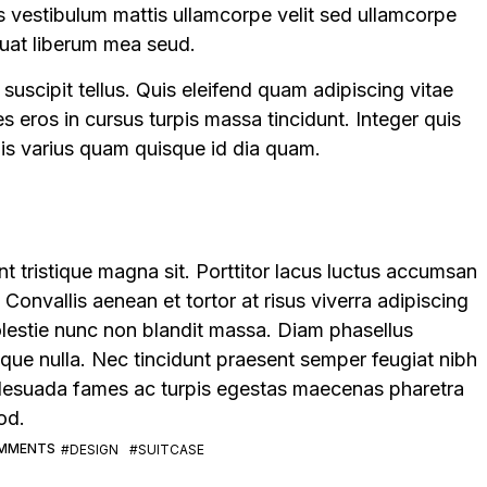
s vestibulum mattis ullamcorpe velit sed ullamcorpe
uat liberum mea seud.
suscipit tellus. Quis eleifend quam adipiscing vitae
ces eros in cursus turpis massa tincidunt. Integer quis
Quis varius quam quisque id dia quam.
t tristique magna sit. Porttitor lacus luctus accumsan
onvallis aenean et tortor at risus viverra adipiscing
olestie nunc non blandit massa. Diam phasellus
stique nulla. Nec tincidunt praesent semper feugiat nibh
alesuada fames ac turpis egestas maecenas pharetra
od.
MMENTS
#DESIGN
#SUITCASE