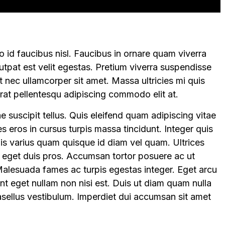
 id faucibus nisl. Faucibus in ornare quam viverra
volutpat est velit egestas. Pretium viverra suspendisse
t nec ullamcorper sit amet. Massa ultricies mi quis
rat pellentesqu adipiscing commodo elit at.
 suscipit tellus. Quis eleifend quam adipiscing vitae
ces eros in cursus turpis massa tincidunt. Integer quis
uis varius quam quisque id diam vel quam. Ultrices
r eget duis pros. Accumsan tortor posuere ac ut
alesuada fames ac turpis egestas integer. Eget arcu
unt eget nullam non nisi est. Duis ut diam quam nulla
asellus vestibulum. Imperdiet dui accumsan sit amet