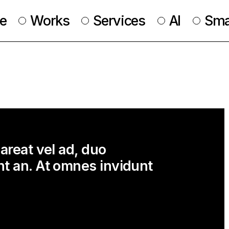
e
Works
Services
AI
Smar
areat vel ad, duo
nt an. At omnes invidunt