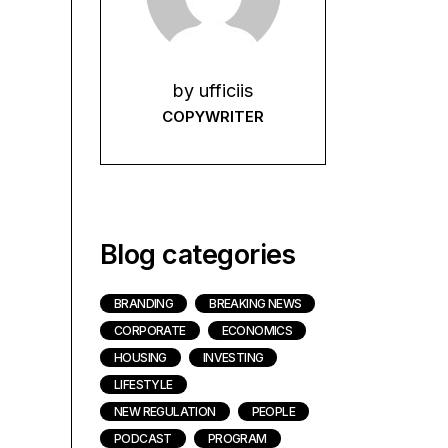
by
ufficiis
COPYWRITER
Blog categories
BRANDING
BREAKING NEWS
CORPORATE
ECONOMICS
HOUSING
INVESTING
LIFESTYLE
NEW REGULATION
PEOPLE
PODCAST
PROGRAM