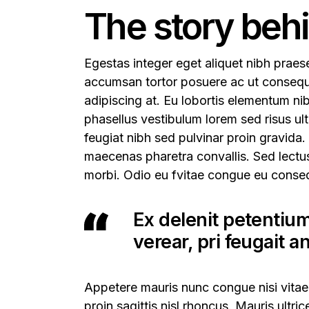
The story beh
Egestas integer eget aliquet nibh praesen
accumsan tortor posuere ac ut consequat
adipiscing at. Eu lobortis elementum ni
phasellus vestibulum lorem sed risus ult
feugiat nibh sed pulvinar proin gravida
maecenas pharetra convallis. Sed lectus
morbi. Odio eu fvitae congue eu conse
Ex delenit petentiu
verear, pri feugait a
Appetere mauris nunc congue nisi vitae 
proin sagittis nisl rhoncus. Mauris ultri